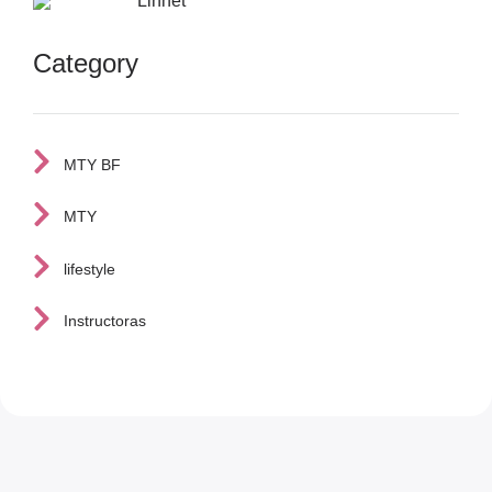
Linnet
Category
MTY BF
MTY
lifestyle
Instructoras