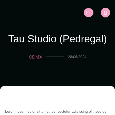
Tau Studio (Pedregal)
CDMX
28/06/2024
Lorem ipsum dolor sit amet, consectetur adipiscing elit, sed do