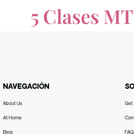
5 Clases MT
NAVEGACIÓN
S
About Us
Get 
At Home
Con
Blog
FAQ