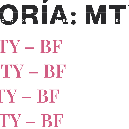
ORÍA:
MT
ESERVA CLASE
LATINA AT HOME
FFFIRE
TY – BF
MTY – BF
TY – BF
TY – BF