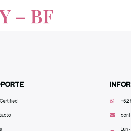
Y – BF
OPORTE
INFO
Certified
+52 
tacto
cont
s
Lun -