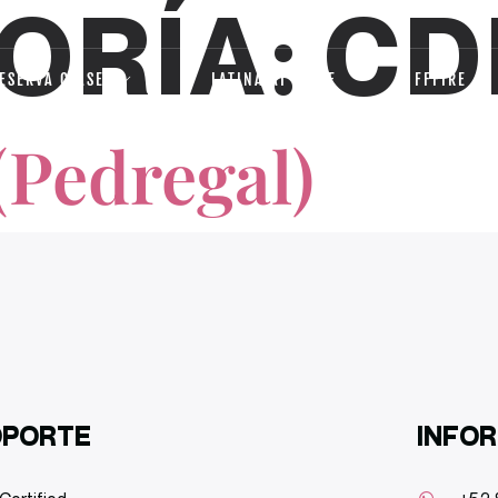
ORÍA:
CD
ESERVA CLASE
LATINA AT HOME
FFFIRE
(Pedregal)
OPORTE
INFO