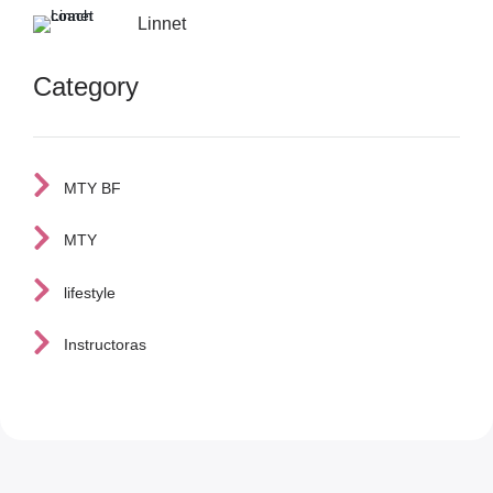
Linnet
Category
MTY BF
MTY
lifestyle
Instructoras