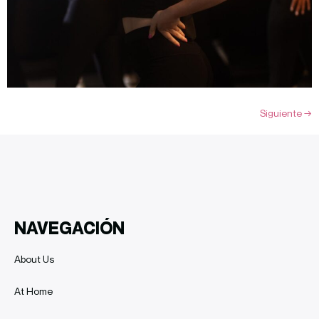
Siguiente
→
NAVEGACIÓN
About Us
At Home