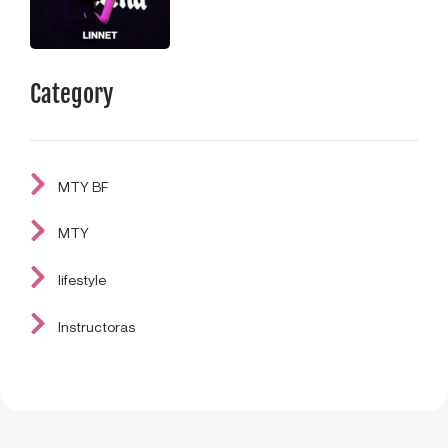
Category
MTY BF
MTY
lifestyle
Instructoras