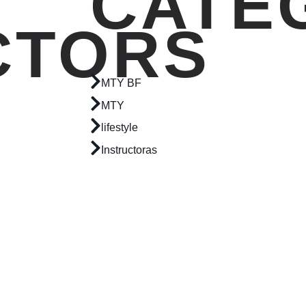
CATE
CTORS
MTY BF
MTY
lifestyle
Instructoras