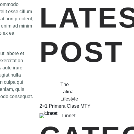
LATE
a commodo
elit esse cillum
tat non proident,
Ut enim ad minim
ip ex ea
POST
ut labore et
xercitation
 aute irure
ugiat nulla
in culpa qui
The
veniam, quis
Latina
mmodo consequat.
Lifestyle
2×1 Primera Clase MTY
Linnet