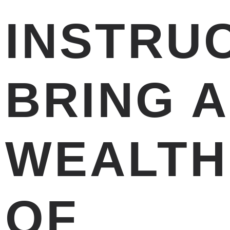
INSTRU
BRING A
WEALTH
OF