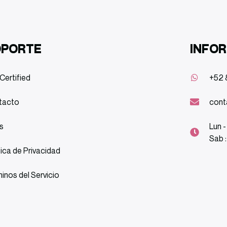
OPORTE
INFO
Certified
+52 
tacto
cont
s
Lun -
Sab 
tica de Privacidad
inos del Servicio