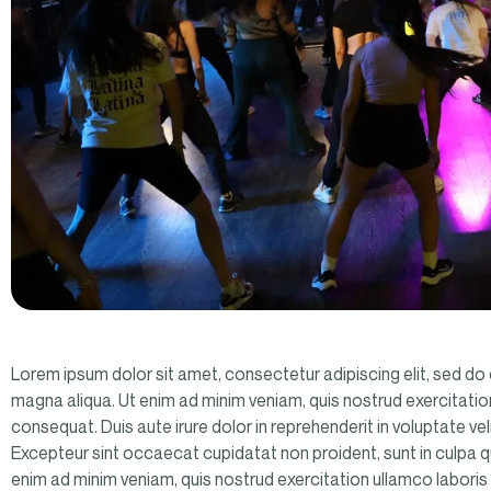
Lorem ipsum dolor sit amet, consectetur adipiscing elit, sed do
magna aliqua. Ut enim ad minim veniam, quis nostrud exercitatio
consequat. Duis aute irure dolor in reprehenderit in voluptate veli
Excepteur sint occaecat cupidatat non proident, sunt in culpa qu
enim ad minim veniam, quis nostrud exercitation ullamco laboris