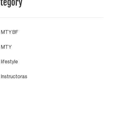
tegory
MTY BF
MTY
lifestyle
Instructoras