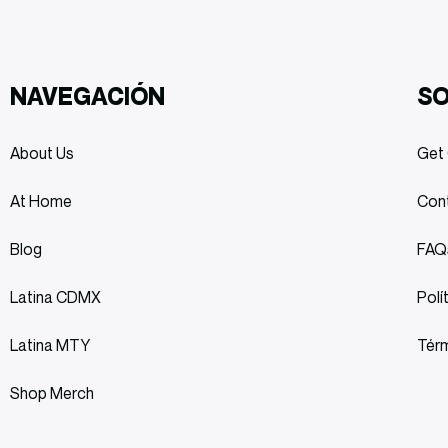
NAVEGACIÓN
S
About Us
Get 
At Home
Con
Blog
FAQ
Latina CDMX
Polí
Latina MTY
Térm
Shop Merch