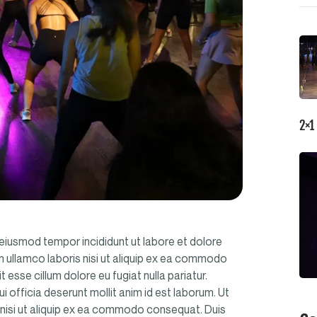
2×1
 eiusmod tempor incididunt ut labore et dolore
n ullamco laboris nisi ut aliquip ex ea commodo
t esse cillum dolore eu fugiat nulla pariatur.
i officia deserunt mollit anim id est laborum. Ut
 nisi ut aliquip ex ea commodo consequat. Duis