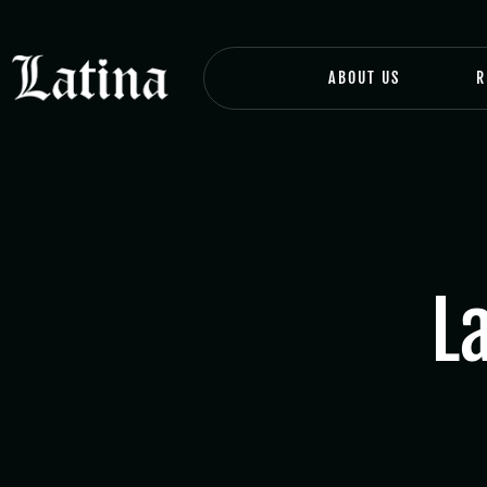
ABOUT US
R
L