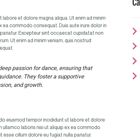
Ca
t labore et dolore magna aliqua. Ut enim ad minim
p ex ea commodo consequat. Duis aute irure dolor in
la pariatur. Excepteur sint occaecat cupidatat non
borum. Ut enim ad minim veniam, quis nostrud
sequat.
 deep passion for dance, ensuring that
guidance. They foster a supportive
ssion, and growth.
d do eiusmod tempor incididunt ut labore et dolore
n ullamco laboris nisi ut aliquip ex ea commodo
t esse cillum dolore eu fugiat nulla pariatur.