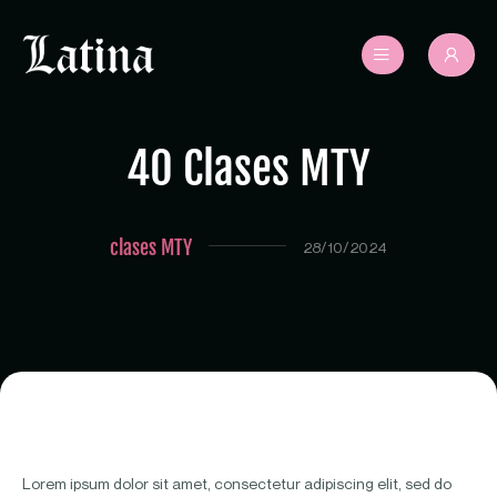
40 Clases MTY
clases MTY
28/10/2024
Lorem ipsum dolor sit amet, consectetur adipiscing elit, sed do