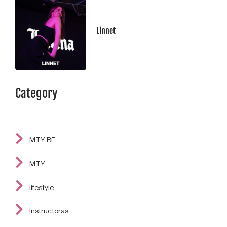
Linnet
Category
MTY BF
MTY
lifestyle
Instructoras