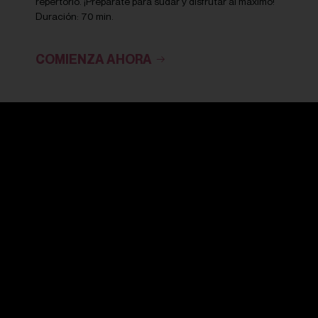
repertorio. ¡Prepárate para sudar y disfrutar al máximo!
Duración: 70 min.
COMIENZA AHORA
AT HOME
CDMX
MTY
7 day free trial