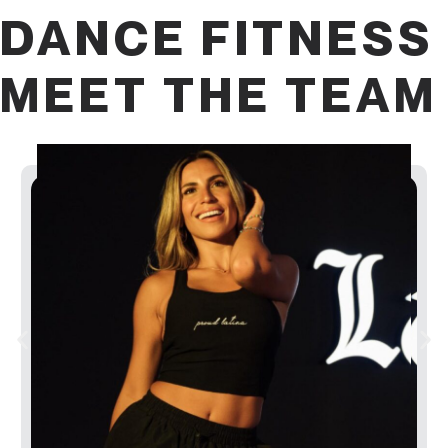
DANCE FITNESS
MEET THE TEAM
show!
clases en CDMX y Mty para vivir un verdadero
es Perro Negro y Baby Boy y te espero en mis
reggaeton viejo y echarle tajín a todo. Mi coreo fav
Tribe, amo la guayaba, los conciertos, el
Mercadóloga, co-fundadora y directora de Latina
Hello Latina! Soy Master trainer Arly. Soy