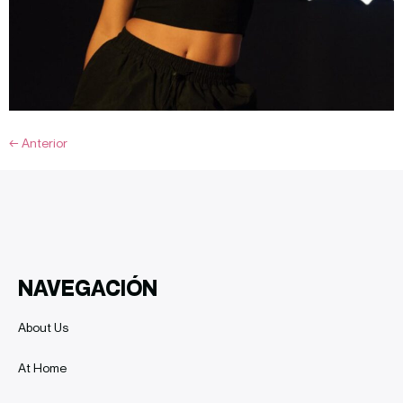
←
Anterior
NAVEGACIÓN
About Us
At Home