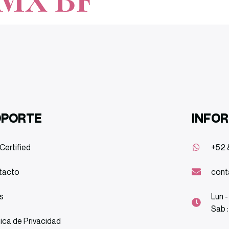
OPORTE
INFO
Certified
+52 
tacto
cont
s
Lun -
Sab 
tica de Privacidad