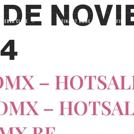
 DE NOV
ESERVA CLASE
LATINA AT HOME
FFFIRE
24
CDMX – HOTSAL
 CDMX – HOTSA
DMX BF