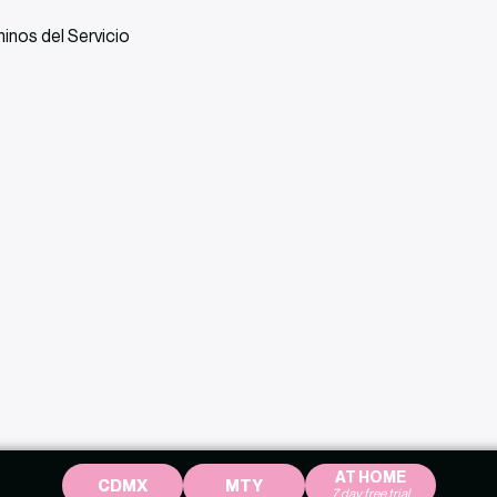
inos del Servicio
AT HOME
CDMX
MTY
7 day free trial