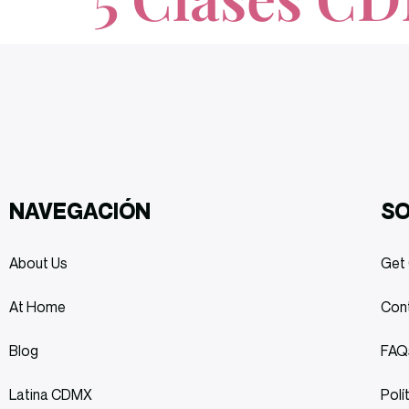
NAVEGACIÓN
S
About Us
Get 
At Home
Con
Blog
FAQ
Latina CDMX
Polí