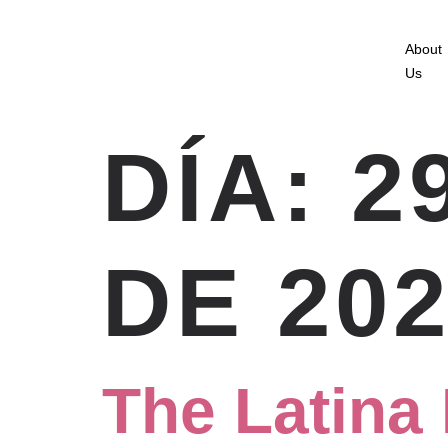
About
Us
DÍA:
2
DE 20
The Latina 