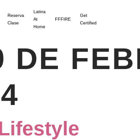
Latina
Reserva
Get
At
FFFIRE
Clase
Certified
Home
9 DE FE
24
Lifestyle