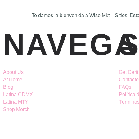
Te damos la bienvenida a Wise Mkt – Sitios. Esta 
NAVEGA
About Us
Get Certi
At Home
Contacto
Blog
FAQs
Latina CDMX
Política 
Latina MTY
Términos
Shop Merch