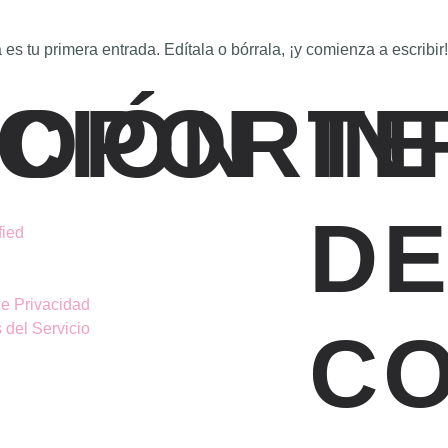
es tu primera entrada. Edítala o bórrala, ¡y comienza a escribir!
CIÓN
SOPORTE
IN
D
fied
de Privacidad
 del Servicio
C